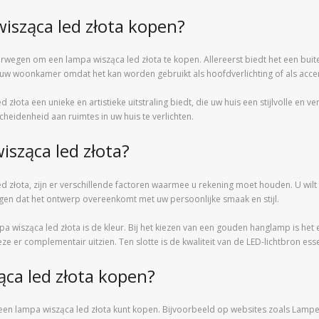
sząca led złota kopen?
wegen om een lampa wisząca led złota te kopen. Allereerst biedt het een buite
n uw woonkamer omdat het kan worden gebruikt als hoofdverlichting of als accen
złota een unieke en artistieke uitstraling biedt, die uw huis een stijlvolle en ve
cheidenheid aan ruimtes in uw huis te verlichten.
isząca led złota?
 złota, zijn er verschillende factoren waarmee u rekening moet houden. U wilt e
gen dat het ontwerp overeenkomt met uw persoonlijke smaak en stijl.
pa wisząca led złota is de kleur. Bij het kiezen van een gouden hanglamp is het
 er complementair uitzien. Ten slotte is de kwaliteit van de LED-lichtbron ess
ca led złota kopen?
u een lampa wisząca led złota kunt kopen. Bijvoorbeeld op websites zoals Lampen