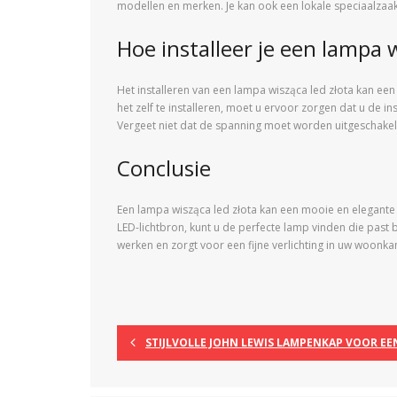
modellen en merken. Je kan ook een lokale speciaalzaak
Hoe installeer je een lampa w
Het installeren van een lampa wisząca led złota kan een 
het zelf te installeren, moet u ervoor zorgen dat u de i
Vergeet niet dat de spanning moet worden uitgeschakeld
Conclusie
Een lampa wisząca led złota kan een mooie en elegante 
LED-lichtbron, kunt u de perfecte lamp vinden die past b
werken en zorgt voor een fijne verlichting in uw woonk
STIJLVOLLE JOHN LEWIS LAMPENKAP VOOR E