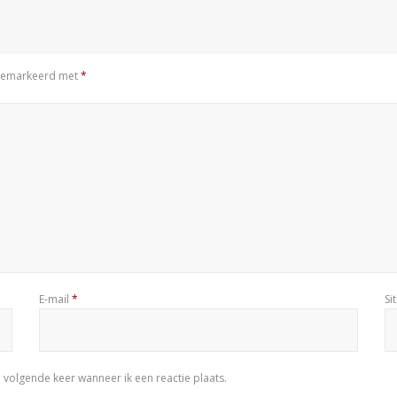
n gemarkeerd met
*
E-mail
*
Si
 volgende keer wanneer ik een reactie plaats.