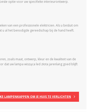
beste optie voor uw specifieke interieurontwerp.
oeken van een professionele elektricien. Als u besluit om
dat u al het benodigde gereedschap bij de hand heeft.
en, zoals maat, ontwerp, kleur en de kwaliteit van de
oor dat uw lampa wisząca led złota jarenlang goed blijft
JKE LAMPENKAPPEN OM JE HUIS TE VERLICHTEN