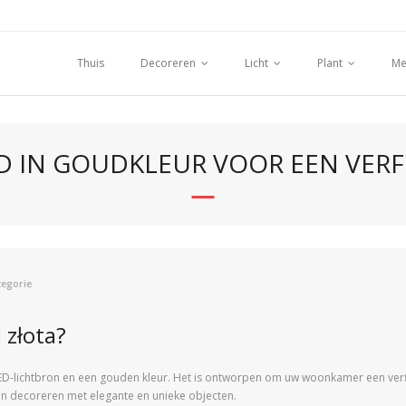
Thuis
Decoreren
Licht
Plant
Me
D IN GOUDKLEUR VOOR EEN VE
tegorie
 złota?
D-lichtbron en een gouden kleur. Het is ontworpen om uw woonkamer een verfijnd
len decoreren met elegante en unieke objecten.