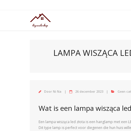
Doorgaan
naar
inhoud
LAMPA WISZĄCA LE
Door
Ni Na
26 december 2023
Geen ca
Wat is een lampa wisząca led
Een lampa wisząca led złota is een hanglamp met een LE
Dit type lamp is perfect voor diegenen die hun huis wil