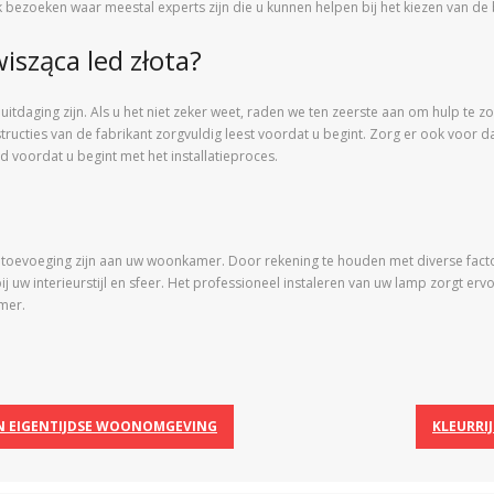
 bezoeken waar meestal experts zijn die u kunnen helpen bij het kiezen van de 
isząca led złota?
uitdaging zijn. Als u het niet zeker weet, raden we ten zeerste aan om hulp te z
nstructies van de fabrikant zorgvuldig leest voordat u begint. Zorg er ook voor 
 voordat u begint met het installatieproces.
toevoeging zijn aan uw woonkamer. Door rekening te houden met diverse factor
ij uw interieurstijl en sfeer. Het professioneel instaleren van uw lamp zorgt erv
amer.
EN EIGENTIJDSE WOONOMGEVING
KLEURRI