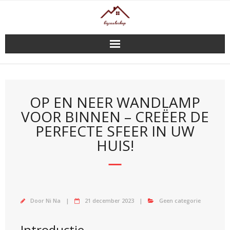
Doorgaan
naar
inhoud
OP EN NEER WANDLAMP
VOOR BINNEN – CREËER DE
PERFECTE SFEER IN UW
HUIS!
Door
Ni Na
21 december 2023
Geen categorie
Introductie