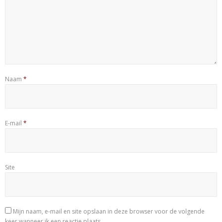
Naam
*
E-mail
*
Site
Mijn naam, e-mail en site opslaan in deze browser voor de volgende
keer wanneer ik een reactie plaats.