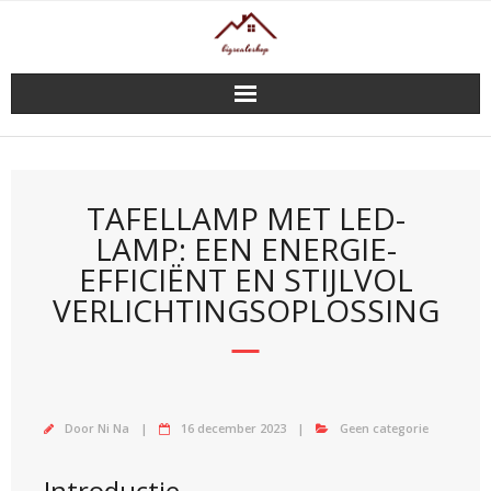
Doorgaan
naar
inhoud
TAFELLAMP MET LED-
LAMP: EEN ENERGIE-
EFFICIËNT EN STIJLVOL
VERLICHTINGSOPLOSSING
Door
Ni Na
16 december 2023
Geen categorie
Introductie