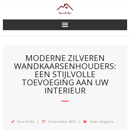
Doorgaan
naar
inhoud
MODERNE ZILVEREN
WANDKAARSENHOUDERS:
EEN STIJLVOLLE
TOEVOEGING AAN UW
INTERIEUR
Door
Ni Na
16 december 2023
Geen categorie