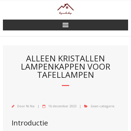
Doorgaan
naar
inhoud
ALLEEN KRISTALLEN
LAMPENKAPPEN VOOR
TAFELLAMPEN
Door
Ni Na
16 december 2023
Geen categorie
Introductie