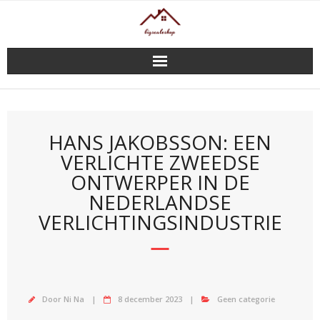
Doorgaan
naar
inhoud
HANS JAKOBSSON: EEN
VERLICHTE ZWEEDSE
ONTWERPER IN DE
NEDERLANDSE
VERLICHTINGSINDUSTRIE
Door
Ni Na
8 december 2023
Geen categorie