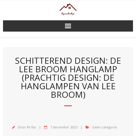
Doorgaan
naar
inhoud
SCHITTEREND DESIGN: DE
LEE BROOM HANGLAMP
(PRACHTIG DESIGN: DE
HANGLAMPEN VAN LEE
BROOM)
Door
Ni Na
7 december 2023
Geen categorie