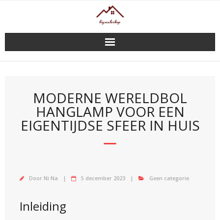
Doorgaan
naar
inhoud
MODERNE WERELDBOL
HANGLAMP VOOR EEN
EIGENTIJDSE SFEER IN HUIS
Door
Ni Na
5 december 2023
Geen categorie
Inleiding