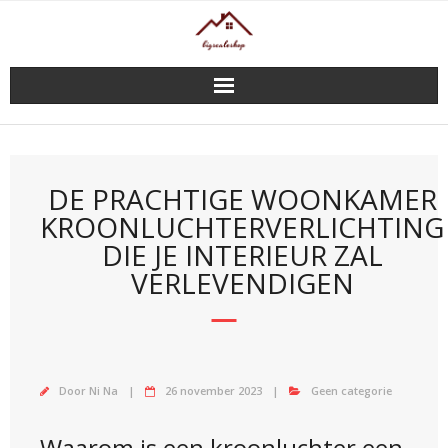
Doorgaan
naar
inhoud
DE PRACHTIGE WOONKAMER
KROONLUCHTERVERLICHTING
DIE JE INTERIEUR ZAL
VERLEVENDIGEN
Door
Ni Na
26 november 2023
Geen categorie
Waarom is een kroonluchter een