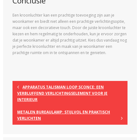
Conclusie
Een kroonluchter kan een prachtige toevoeging zijn aan je
woonkamer en biedt niet alleen een prachtige verlichtingsoptie,
maar ook een decoratieve touch. Door de juiste kroonluchter te
kiezen en hem regelmatig te onderhouden, kun je ervoor zorgen
dat je woonkamer er altijd prachtig uitziet. Kies dus vandaag nog
je perfecte kroonluchter en maak van je woonkamer een
prachtige ruimte om in te ontspannen en te genieten.
APPARATUS TALISMAN LOOP SCONCE: EEN
VERBLUFFEND VERLICHTINGSELEMENT VOOR JE
INTERIEUR
METALEN BUREAULAMP: STIJLVOL EN PRAKTISCH
VERLICHTEN