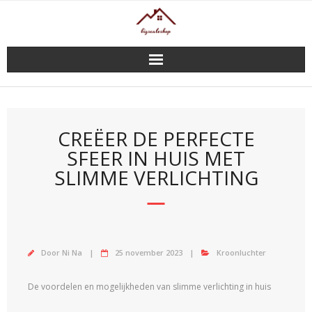
Doorgaan
naar
inhoud
CREËER DE PERFECTE
SFEER IN HUIS MET
SLIMME VERLICHTING
Door
Ni Na
25 november 2023
Kroonluchter
De voordelen en mogelijkheden van slimme verlichting in huis