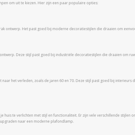
mpen om uit te kiezen. Hier zijn een paar populaire opties:
trak ontwerp. Het past goed bij moderne decoratiestijlen die draaien om eenv
ntwerp. Deze stijl past goed bij industriële decoratiestijlen die draaien om ru
aar het verleden, zoals de jaren 60 en 70. Deze stijl past goed bij interieurs di
s te verlichten met stijl en functionaliteit. Er zijn vele verschillende stijlen o
e upgraden naar een moderne plafondlamp.