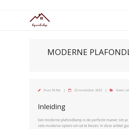
Doorgaan
naar
inhoud
MODERNE PLAFONDLA
Door
Ni Na
23 november 2023
Geen ca
Inleiding
Een moderne plafondlamp is de perfecte manier om je hui
vele moderne opties om uit te kiezen. In deze artikel g