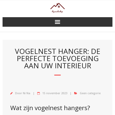
Doorgaan
naar
inhoud
VOGELNEST HANGER: DE
PERFECTE TOEVOEGING
AAN UW INTERIEUR
Door
Ni Na
15 november 2023
Geen categorie
Wat zijn vogelnest hangers?