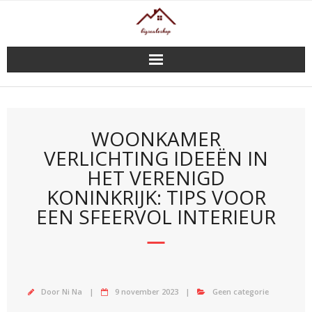
Doorgaan
naar
inhoud
WOONKAMER
VERLICHTING IDEEËN IN
HET VERENIGD
KONINKRIJK: TIPS VOOR
EEN SFEERVOL INTERIEUR
Door
Ni Na
9 november 2023
Geen categorie