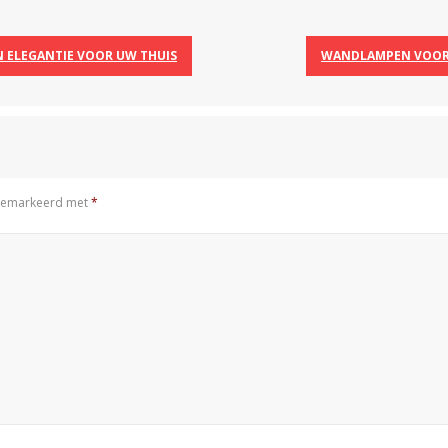
 ELEGANTIE VOOR UW THUIS
WANDLAMPEN VOOR 
n gemarkeerd met
*