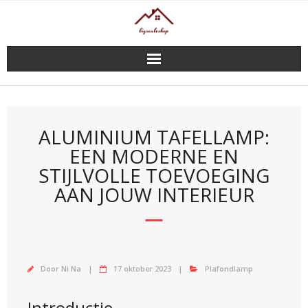
Doorgaan
naar
inhoud
ALUMINIUM TAFELLAMP:
EEN MODERNE EN
STIJLVOLLE TOEVOEGING
AAN JOUW INTERIEUR
Door
Ni Na
17 oktober 2023
Plafondlamp
Introductie