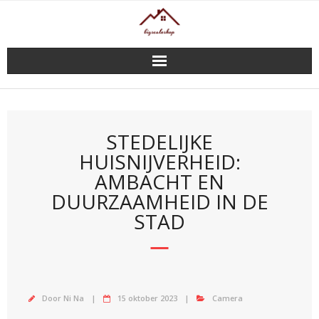
Doorgaan
naar
inhoud
STEDELIJKE
HUISNIJVERHEID:
AMBACHT EN
DUURZAAMHEID IN DE
STAD
Door
Ni Na
15 oktober 2023
Camera