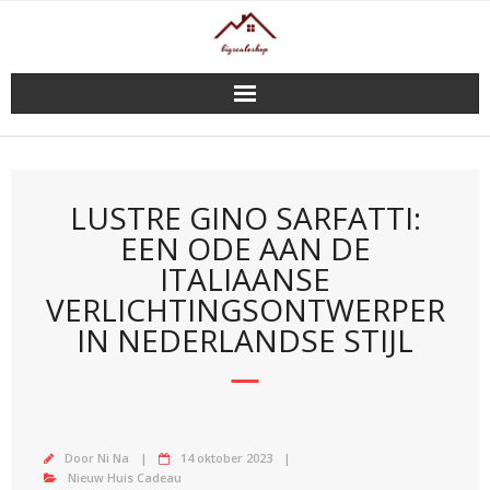
Doorgaan
naar
inhoud
LUSTRE GINO SARFATTI:
EEN ODE AAN DE
ITALIAANSE
VERLICHTINGSONTWERPER
IN NEDERLANDSE STIJL
Door
Ni Na
14 oktober 2023
Nieuw Huis Cadeau