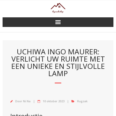
Doorgaan
naar
inhoud
UCHIWA INGO MAURER:
VERLICHT UW RUIMTE MET
EEN UNIEKE EN STIJLVOLLE
LAMP
Door
Ni Na
10 oktober 2023
Rugzak
Introductie