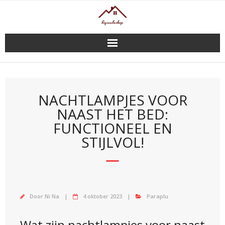
Doorgaan
naar
inhoud
NACHTLAMPJES VOOR
NAAST HET BED:
FUNCTIONEEL EN
STIJLVOL!
Door
Ni Na
4 oktober 2023
Paraplu
Wat zijn nachtlampjes voor naast