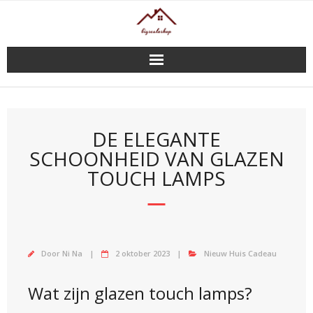
Doorgaan
naar
inhoud
DE ELEGANTE
SCHOONHEID VAN GLAZEN
TOUCH LAMPS
Door
Ni Na
2 oktober 2023
Nieuw Huis Cadeau
Wat zijn glazen touch lamps?