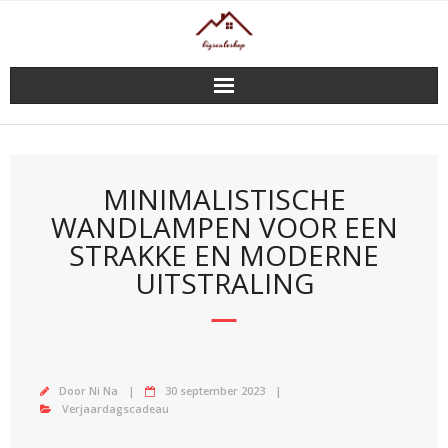
Doorgaan
naar
inhoud
MINIMALISTISCHE
WANDLAMPEN VOOR EEN
STRAKKE EN MODERNE
UITSTRALING
Door
Ni Na
30 september 2023
Verjaardagscadeau