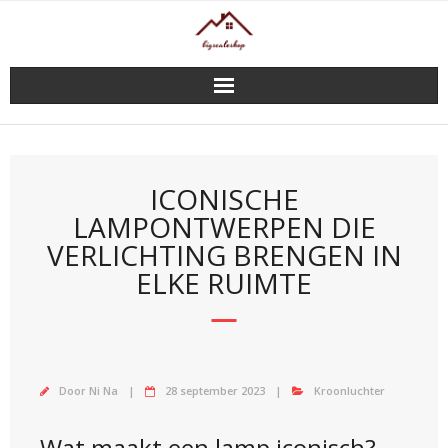
Doorgaan
naar
inhoud
ICONISCHE
LAMPONTWERPEN DIE
VERLICHTING BRENGEN IN
ELKE RUIMTE
Door
Ni Na
28 september 2023
Kroonluchter
Wat maakt een lamp iconisch?