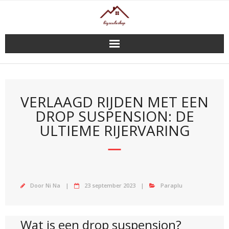
Doorgaan
naar
inhoud
VERLAAGD RIJDEN MET EEN
DROP SUSPENSION: DE
ULTIEME RIJERVARING
Door
Ni Na
23 september 2023
Paraplu
Wat is een drop suspension?