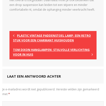
niet overal is toegestaan. Daarnaast moet je ook bedenken dat
een drop suspension kan leiden tot een stijvere en minder
comfortabele rit, omdat de ophanging minder veerkracht heeft.
PLASTIC VINTAGE PADDENSTOEL LAMP: EEN RETRO
STUK VOOR EEN CHARMANT HUISHOUDEN
TOM DIXON HANGLAMPEN: STIJLVOLLE VERLICHTING
VOOR IN HUIS
LAAT EEN ANTWOORD ACHTER
Je e-mailadres wordt niet gepubliceerd.
Vereiste velden zijn gemarkeerd
met
*