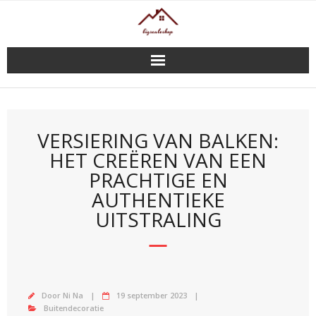
Doorgaan
naar
inhoud
VERSIERING VAN BALKEN:
HET CREËREN VAN EEN
PRACHTIGE EN
AUTHENTIEKE
UITSTRALING
Door
Ni Na
19 september 2023
Buitendecoratie