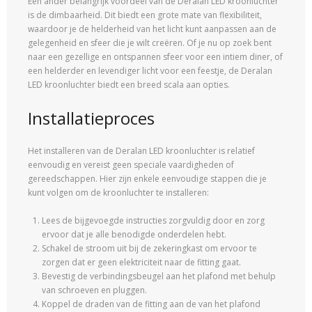
Een ander belangrijk voordeel van de Deralan LED kroonluchter
is de dimbaarheid. Dit biedt een grote mate van flexibiliteit,
waardoor je de helderheid van het licht kunt aanpassen aan de
gelegenheid en sfeer die je wilt creëren. Of je nu op zoek bent
naar een gezellige en ontspannen sfeer voor een intiem diner, of
een helderder en levendiger licht voor een feestje, de Deralan
LED kroonluchter biedt een breed scala aan opties.
Installatieproces
Het installeren van de Deralan LED kroonluchter is relatief
eenvoudig en vereist geen speciale vaardigheden of
gereedschappen. Hier zijn enkele eenvoudige stappen die je
kunt volgen om de kroonluchter te installeren:
Lees de bijgevoegde instructies zorgvuldig door en zorg
ervoor dat je alle benodigde onderdelen hebt.
Schakel de stroom uit bij de zekeringkast om ervoor te
zorgen dat er geen elektriciteit naar de fitting gaat.
Bevestig de verbindingsbeugel aan het plafond met behulp
van schroeven en pluggen.
Koppel de draden van de fitting aan de van het plafond