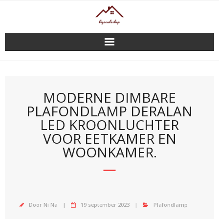
Doorgaan
naar
inhoud
MODERNE DIMBARE
PLAFONDLAMP DERALAN
LED KROONLUCHTER
VOOR EETKAMER EN
WOONKAMER.
Door
Ni Na
19 september 2023
Plafondlamp