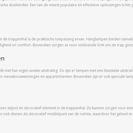
hetische doeleinden. Een van de meest populaire en effectieve oplossingen is h
n de trappenhal is de praktische toepassing ervan. Hanglampen bieden namelij
ligheid en comfort. Bovendien zorgen ze voor voldoende licht om de trap goe
en
lk met hun eigen unieke uitstraling. Zo zijn er lampen met een klassieke uitstra
r nieuwbouwwoningen en appartementen. Bovendien zijn er ook speciale lampe
een stijlvol en decoratief element in de trappenhal. Ze kunnen zorgen voor e
ook dienen als decoratief middelpunt van de ruimte, waardoor het geheel er m