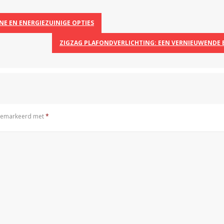
E EN ENERGIEZUINIGE OPTIES
ZIGZAG PLAFONDVERLICHTING: EEN VERNIEUWENDE 
n gemarkeerd met
*