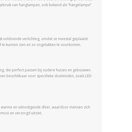
et gebruik van hanglampen, ook bekend als “hängelampe”
k voldoende verlichting, omdat ze meestal geplaatst
d te kunnen zien en zo ongelukken te voorkomen.
ling, die perfect passen bij oudere huizen en gebouwen.
n beschikbaar voor specifieke doeleinden, zoals LED-
en warme en uitnodigende sfeer, waardoor mensen zich
ooi en verzorgd uitziet.