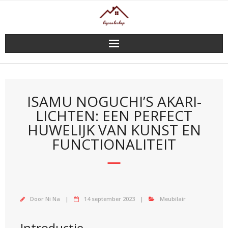
Doorgaan
naar
inhoud
ISAMU NOGUCHI’S AKARI-
LICHTEN: EEN PERFECT
HUWELIJK VAN KUNST EN
FUNCTIONALITEIT
Door
Ni Na
14 september 2023
Meubilair
Introductie