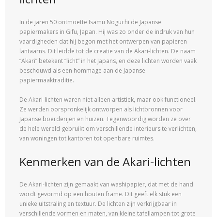
In de jaren 50 ontmoette Isamu Noguchi de Japanse
papiermakers in Gifu, Japan. Hij was zo onder de indruk van hun
vaardigheden dat hij begon met het ontwerpen van papieren
lantaarns. Dit leidde tot de creatie van de Akari-lichten. De naam
“Akari” betekent “licht” in het Japans, en deze lichten worden vaak
beschouwd als een hommage aan de Japanse
papiermaaktraditie.
De Akari-lichten waren niet alleen artistiek, maar ook functioneel.
Ze werden oorspronkelijk ontworpen als lichtbronnen voor
Japanse boerderijen en huizen. Tegenwoordig worden ze over
de hele wereld gebruikt om verschillende interieurs te verlichten,
van woningen tot kantoren tot openbare ruimtes.
Kenmerken van de Akari-lichten
De Akari-lichten zijn gemaakt van washipapier, dat met de hand
wordt gevormd op een houten frame. Dit geeft elk stuk een
unieke uitstraling en textuur. De lichten zijn verkrijgbaar in
verschillende vormen en maten, van kleine tafellampen tot grote