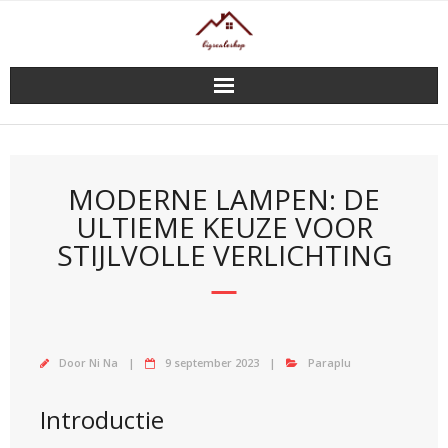
Doorgaan
naar
inhoud
MODERNE LAMPEN: DE
ULTIEME KEUZE VOOR
STIJLVOLLE VERLICHTING
Door
Ni Na
9 september 2023
Paraplu
Introductie