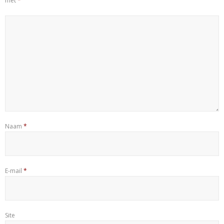
met
*
Naam
*
E-mail
*
Site