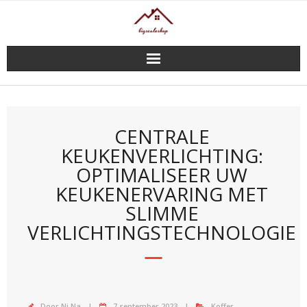
Doorgaan
naar
inhoud
CENTRALE
KEUKENVERLICHTING:
OPTIMALISEER UW
KEUKENERVARING MET
SLIMME
VERLICHTINGSTECHNOLOGIE
Door
Ni Na
7 september 2023
Koffer