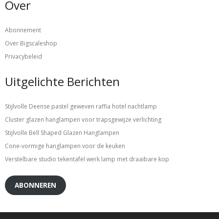
Over
Abonnement
Over Bigscaleshop
Privacybeleid
Uitgelichte Berichten
Stijlvolle Deense pastel geweven raffia hotel nachtlamp
Cluster glazen hanglampen voor trapsgewijze verlichting
Stijlvolle Bell Shaped Glazen Hanglampen
Cone-vormige hanglampen voor de keuken
Verstelbare studio tekentafel werk lamp met draaibare kop
ABONNEREN