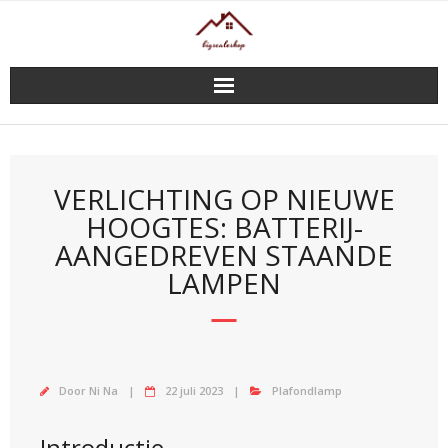
Doorgaan
naar
inhoud
VERLICHTING OP NIEUWE
HOOGTES: BATTERIJ-
AANGEDREVEN STAANDE
LAMPEN
Door
Ni Na
22 juli 2023
Plafondlamp
Introductie