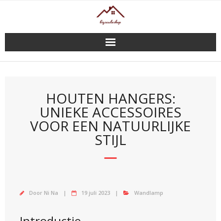
Doorgaan
naar
inhoud
HOUTEN HANGERS:
UNIEKE ACCESSOIRES
VOOR EEN NATUURLIJKE
STIJL
Door
Ni Na
19 juli 2023
Wandlamp
Introductie