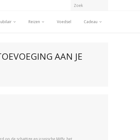
ubilair
Reizen
Voedsel
Cadeau
TOEVOEGING AAN JE
rd op de schattige en iconische Miffy, het