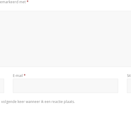
n gemarkeerd met
*
E-mail
*
Si
 volgende keer wanneer ik een reactie plaats.