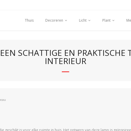
Thuis
Decoreren
Licht
Plant
Me
 EEN SCHATTIGE EN PRAKTISCHE 
INTERIEUR
deau
ie geschikt is voor elke ruimte in huis. Het ontwerp van deze lamp is geïnspiree