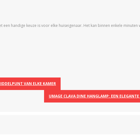
 een handige keuze is voor elke huiseigenaar. Het kan binnen enkele minuten 
MIDDELPUNT VAN ELKE KAMER
UMAGE CLAVA DINE HANGLAMP: EEN ELEGANTE