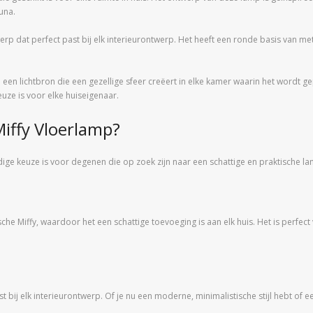
una.
erp dat perfect past bij elk interieurontwerp. Het heeft een ronde basis van m
een lichtbron die een gezellige sfeer creëert in elke kamer waarin het wordt ge
uze is voor elke huiseigenaar.
iffy Vloerlamp?
ige keuze is voor degenen die op zoek zijn naar een schattige en praktische la
he Miffy, waardoor het een schattige toevoeging is aan elk huis. Het is perfect
t bij elk interieurontwerp. Of je nu een moderne, minimalistische stijl hebt of ee