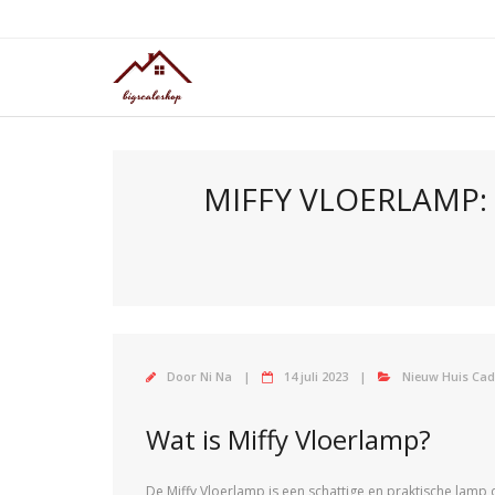
Doorgaan
naar
inhoud
MIFFY VLOERLAMP:
Door
Ni Na
14 juli 2023
Nieuw Huis Ca
Wat is Miffy Vloerlamp?
De Miffy Vloerlamp is een schattige en praktische lamp d