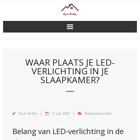
Doorgaan
naar
inhoud
WAAR PLAATS JE LED-
VERLICHTING IN JE
SLAAPKAMER?
Door
Ni Na
11 juli 2023
Buitendecoratie
Belang van LED-verlichting in de