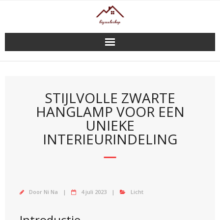
Doorgaan
naar
inhoud
STIJLVOLLE ZWARTE
HANGLAMP VOOR EEN
UNIEKE
INTERIEURINDELING
Door
Ni Na
4 juli 2023
Licht
Introductie