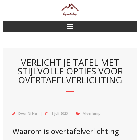
Doorgaan
naar
inhoud
VERLICHT JE TAFEL MET
STIJLVOLLE OPTIES VOOR
OVERTAFELVERLICHTING
Door
Ni Na
1 juli 2023
Vloerlamp
Waarom is overtafelverlichting