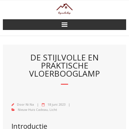
Doorgaan
naar
inhoud
DE STIJLVOLLE EN
PRAKTISCHE
VLOERBOOGLAMP
Door
Ni Na
18 juni 2023
Nieuw Huis Cadeau
,
Licht
Introductie