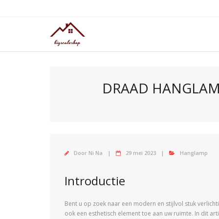
Doorgaan
naar
inhoud
DRAAD HANGLAMP
Door
Ni Na
29 mei 2023
Hanglamp
Introductie
Bent u op zoek naar een modern en stijlvol stuk verlic
ook een esthetisch element toe aan uw ruimte. In dit ar