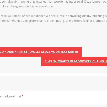
t gemakkelijk in uw huidige interieur kan worden geïntegreerd. Deze lampen pass
d een draad hanglamp die bij uw smaak past.
 in uw kamer, of het kan dienen als een subtiele aanvulling die uw inrichting pe
 de kamer. Kies een grotere lamp indien nodig, of meerdere kleinere lampen als
GD KONINKRIJK: STIJLVOLLE KEUZE VOOR ELKE KAMER
GLAS EN ZWARTE PLAFONDVERLICHTING: 
n gemarkeerd met
*