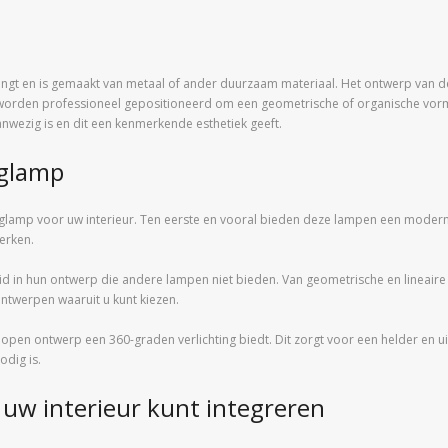
ngt en is gemaakt van metaal of ander duurzaam materiaal. Het ontwerp van d
rden professioneel gepositioneerd om een ​​geometrische of organische vorm 
anwezig is en dit een kenmerkende esthetiek geeft.
nglamp
nglamp voor uw interieur. Ten eerste en vooral bieden deze lampen een modern 
terken.
 in hun ontwerp die andere lampen niet bieden. Van geometrische en lineaire v
twerpen waaruit u kunt kiezen.
 open ontwerp een 360-graden verlichting biedt. Dit zorgt voor een helder en u
odig is.
uw interieur kunt integreren