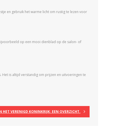
tje en gebruik het warme licht om rustig te lezen voor
 bijvoorbeeld op een mooi dienblad op de salon- of
Het is altijd verstandig om prijzen en uitvoeringen te
N HET VERENIGD KONINKRIJK: EEN OVERZICHT.