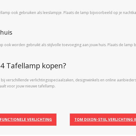
llamp ook gebruiken als leeslampje. Plaats de lamp bijvoorbeeld op je nachtkas
 huis
mp ook worden gebruikt als stijlvolle toevoeging aan jouw huis. Plaats de lamp
P4 Tafellamp kopen?
ij verschillende verlichtingsspeciaalzaken, designwinkels en online aanbieders. 
etaalt voor jouw nieuwe tafellamp.
 FUNCTIONELE VERLICHTING
TOM DIXON-STIJL VERLICHTING I