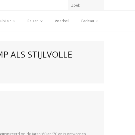
ubilair
Reizen
Voedsel
Cadeau
P ALS STIJLVOLLE
 geïnspireerd op de jaren ’60 en ’70 en is ontworpen