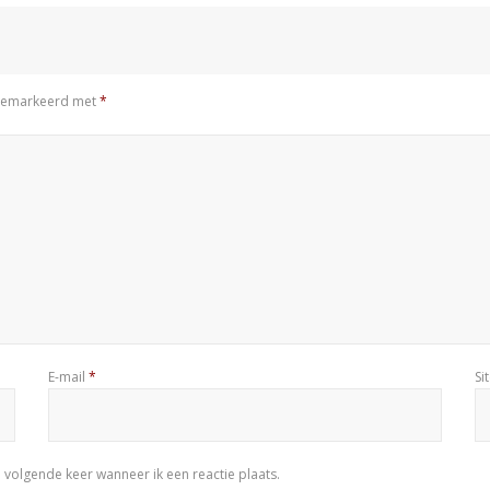
n gemarkeerd met
*
E-mail
*
Si
 volgende keer wanneer ik een reactie plaats.