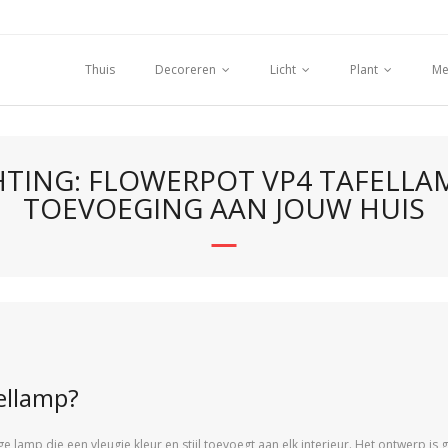
Thuis
Decoreren
Licht
Plant
Me
HTING: FLOWERPOT VP4 TAFELLAM
TOEVOEGING AAN JOUW HUIS
ellamp?
ge lamp die een vleugje kleur en stijl toevoegt aan elk interieur. Het ontwerp is