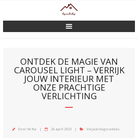
Doorgaan
naar
inhoud
ONTDEK DE MAGIE VAN
CAROUSEL LIGHT – VERRIJK
JOUW INTERIEUR MET
ONZE PRACHTIGE
VERLICHTING
Door
Ni Na
26 april 2023
Verjaardagscadeau