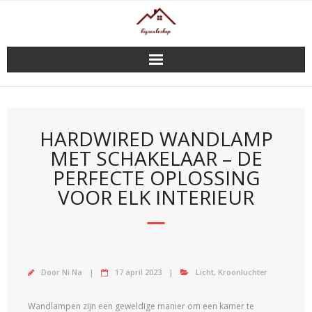
Doorgaan
naar
inhoud
HARDWIRED WANDLAMP
MET SCHAKELAAR – DE
PERFECTE OPLOSSING
VOOR ELK INTERIEUR
Door
Ni Na
17 april 2023
Licht
,
Kroonluchter
Wandlampen zijn een geweldige manier om een kamer te