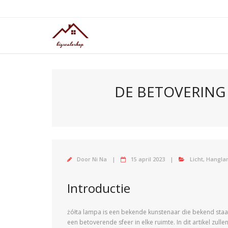
Doorgaan
naar
inhoud
DE BETOVERING
Door
Ni Na
15 april 2023
Licht
,
Hangla
Introductie
żółta lampa is een bekende kunstenaar die bekend staa
een betoverende sfeer in elke ruimte. In dit artikel zul