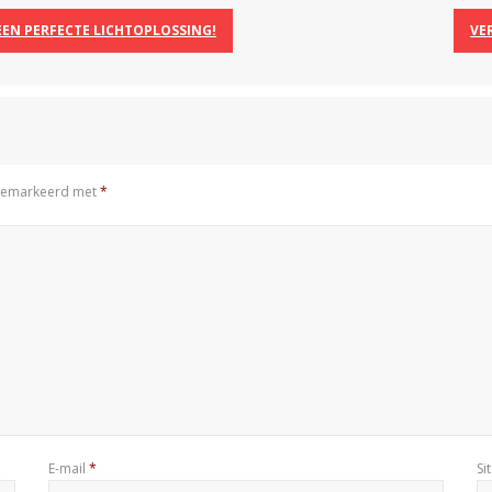
EEN PERFECTE LICHTOPLOSSING!
VER
n gemarkeerd met
*
E-mail
*
Si