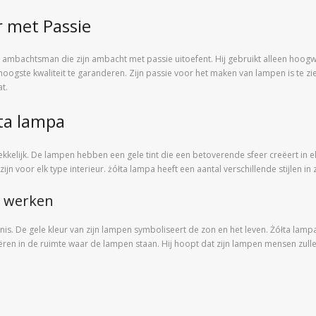
r met Passie
n ambachtsman die zijn ambacht met passie uitoefent. Hij gebruikt alleen hoo
ste kwaliteit te garanderen. Zijn passie voor het maken van lampen is te zien i
t.
ta lampa
ekkelijk. De lampen hebben een gele tint die een betoverende sfeer creëert in 
 voor elk type interieur. żółta lampa heeft een aantal verschillende stijlen in 
s werken
nis. De gele kleur van zijn lampen symboliseert de zon en het leven. Żółta lampa
ëren in de ruimte waar de lampen staan. Hij hoopt dat zijn lampen mensen zullen