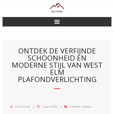
Doorgaan
naar
inhoud
ONTDEK DE VERFIJNDE
SCHOONHEID EN
MODERNE STIJL VAN WEST
ELM
PLAFONDVERLICHTING
Door
Ni Na
7 april 2023
Festival cadeau