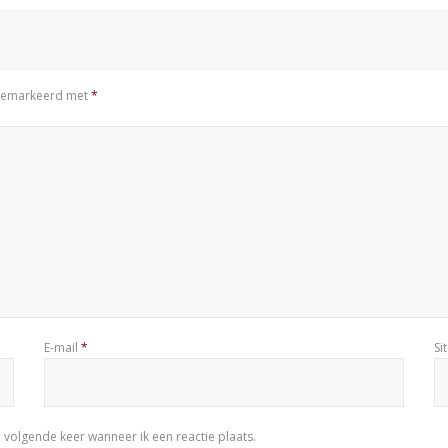
n gemarkeerd met
*
E-mail
*
Si
 volgende keer wanneer ik een reactie plaats.