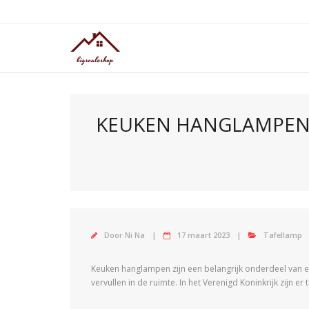
Doorgaan
naar
inhoud
KEUKEN HANGLAMPEN I
Door
Ni Na
17 maart 2023
Tafellamp
Keuken hanglampen zijn een belangrijk onderdeel van el
vervullen in de ruimte. In het Verenigd Koninkrijk zijn e