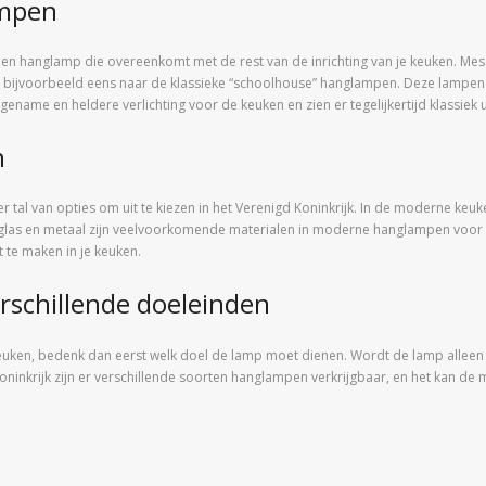
ampen
en een hanglamp die overeenkomt met de rest van de inrichting van je keuken. Mes
ijk bijvoorbeeld eens naar de klassieke “schoolhouse” hanglampen. Deze lampen
name en heldere verlichting voor de keuken en zien er tegelijkertijd klassiek u
n
 er tal van opties om uit te kiezen in het Verenigd Koninkrijk. In de moderne ke
as en metaal zijn veelvoorkomende materialen in moderne hanglampen voor ke
te maken in je keuken.
schillende doeleinden
ken, bedenk dan eerst welk doel de lamp moet dienen. Wordt de lamp alleen ge
ninkrijk zijn er verschillende soorten hanglampen verkrijgbaar, en het kan de 