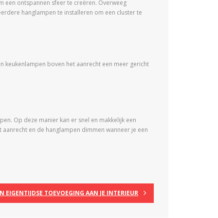
l om een ontspannen sfeer te creëren. Overweeg
eerdere hanglampen te installeren om een cluster te
ben keukenlampen boven het aanrecht een meer gericht
pen. Op deze manier kan er snel en makkelijk een
 het aanrecht en de hanglampen dimmen wanneer je een
 EIGENTIJDSE TOEVOEGING AAN JE INTERIEUR