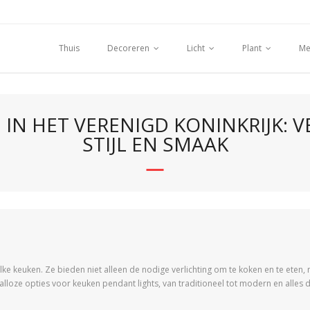
Thuis
Decoreren
Licht
Plant
Me
N HET VERENIGD KONINKRIJK: V
STIJL EN SMAAK
ke keuken. Ze bieden niet alleen de nodige verlichting om te koken en te eten,
r talloze opties voor keuken pendant lights, van traditioneel tot modern en alles 