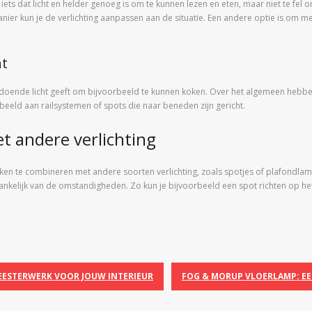
e iets dat licht en helder genoeg is om te kunnen lezen en eten, maar niet te fe
ier kun je de verlichting aanpassen aan de situatie. Een andere optie is om m
ht
oldoende licht geeft om bijvoorbeeld te kunnen koken. Over het algemeen heb
rbeeld aan railsystemen of spots die naar beneden zijn gericht.
 andere verlichting
en te combineren met andere soorten verlichting, zoals spotjes of plafondlam
hankelijk van de omstandigheden. Zo kun je bijvoorbeeld een spot richten op
EESTERWERK VOOR JOUW INTERIEUR
FOG & MORUP VLOERLAMP: EEN